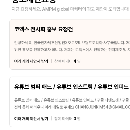
지금 요청하세요.
AMPM global 마케터의 광고 제안이 도착합니다!
코엑스 전시회 홍보 요청건
안녕하세요, 한국전자제조산업전X오토모티브월드코리아 사무국입니다. 2027년 전시의 참가업체 및 참관객 유치를
위한 홍보를 진행하고자 합니다. 저희는 코엑스에서 진행하는 전자제조 및 자동차전장 관련 전시이며, 현재 블로그와
홈페이지가 있습니다. HTTPS://ELECTRONICSKOREA.CO.KR/ 홍보로는 현재 월 1회 자체DB 에 뉴스레터를
여러 개의 제안서 받기
|
참여 마케터
4
명
발송하고 있습니다. 네이버광고나 구글 검색 광고 등 전시회가 노출이 많이될 수 있는 광고를 제안 받고 싶습니다! 처음
진행해보는 광고이다보니 제안서 혹은 견적서에 기간 및 금액을 함께 전달
유튜브 범퍼 애드 / 유튜브 인스트림 / 유튜브 인피드 
유튜브 범퍼 애드 / 유튜브 인스트림 / 유튜브 인피드 / 구글 디멘드젠 / 구글
전화 통화 어려우니 아래 메일로 주세요 CHANGJUNKIM54@GMAIL.
분양이 아닌 임대 방식으로 만 60세 이상의 고령층 및 고자산가를 위주로 타겟 
여러 개의 제안서 받기
|
참여 마케터
0
명
마포 / 성수 / 동작 / 흑석동 등의 최소 30억 이상의 자가 주택을 가지고 
현장 마켓팅 경험이 있는 분들의 연락 기다립니다. 광고 집행은 한 달 진행 예정이며 예산은 500 ~ 1000만 원입니다.