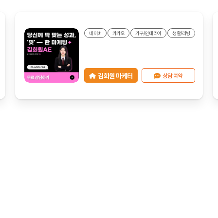
네이버
카카오
가구/인테리어
생활/리빙
김희원 마케터
상담 예약