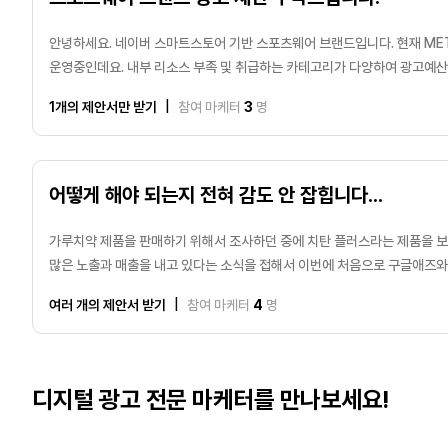
안녕하세요. 네이버 스마트스토어 기반 스포츠웨어 브랜드입니다. 현재 ME
운영중인데요. 내부 리소스 부족 및 취급하는 카테고리가 다양하여 광고예산
프로모션 기획 등에 어려움이 있습니다. 주요 제품들의 매출을 전년 대비로 
1개의 제안서만 받기
|
참여 마케터
3
명
제안 주시면 감사하겠습니다.
어떻게 해야 되는지 전혀 감도 안 잡힙니다...
가루치약 제품을 판매하기 위해서 조사하던 중에 치탄 플러스라는 제품을 보
많은 노출과 매출을 내고 있다는 소식을 접해서 이번에 처음으로 구글애즈와
보면서 셋팅 후 약 한 달 정도 지났는데 광고비는 소진이 되는데 전환이 단
여러 개의 제안서 받기
|
참여 마케터
4
명
전환을 목표로 잡고 있습니다. 저희 제품은 덴타르트라는 제품이며 정제수 한
가루 치약이며 잇몸 회복에도 좋은 알란토인 성분 함유. 미네랄 성분 66가
칫솔, 워터픽과 같이 과정의 번거로움 없이 양치할 때 치약 위에 뿌리기만 하
구강 관리 제품 입니다.
디지털 광고 전문 마케터를 만나보세요!