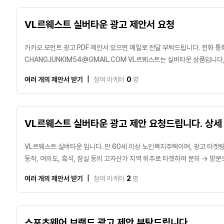
제안서에 예상 금액까지 포함하여 전달 부탁드립니다.
VL르웨스트 실버타운 광고 제안서 요청
카카오 모먼트 광고 PDF 제안서 있으면 메일로 전달 부탁드립니다. 전화 
CHANGJUNKIM54@GMAIL.COM VL르웨스트는 실버타운 상품입니다, 분양이 아닌 임대 방식으로 만 60세
이상의 고령층 및 고자산가를 위주로 타겟 목표를 잡아야 하며, 강남 3구 / 용산 
여러 개의 제안서 받기
|
참여 마케터
0
명
30억 이상의 자가 주택을 가지고 있는 분들이 주 타겟인 현장이니 하이엔드
기다립니다.
VL르웨스트 실버타운 광고 제안 요청드립니다. 상세
VL르웨스트 실버타운 입니다. 만 60세 이상 노인복지주택이며, 광고 타겟팅도 
동작, 여의도, 흑석, 잠실 등의 고자산가 지역 위주로 타겟하여 문의 → 방문
요청드립니다. 현재 구글GDN, 유튜브 광고는 3달 간 해봤지만 큰 효율을 보
여러 개의 제안서 받기
|
참여 마케터
2
명
GFA 광고 혹은 네이버 파워링크 대행을 생각하고 있습니다.
스포츠웨어 브랜드 광고 제안 부탁드립니다.