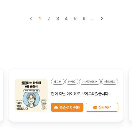
1
2
3
4
5
6
…
네이버
카카오
가구/인테리어
생활/리빙
감이 아닌 데이터로 보여드리겠습니다.
송준석 마케터
상담 예약