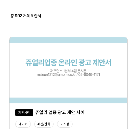
총
992
개의 제안서
쥬얼리 업종 광고 제안 사례
제안사례
네이버
패션/잡화
미지정