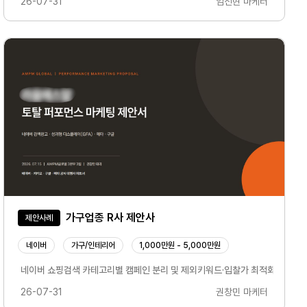
26-07-31
임선현 마케터
가구업종 R사 제안사
제안사례
네이버
가구/인테리어
1,000만원 - 5,000만원
 참여를 이끌어내는 경우가 많습니다.인플루언서 파트너십 광고는 단순 협찬 게시물이 아
 즐기는 소비자, 에스프레소 머신 및 그라인더 사용 고객, 스페셜티 커피에 관심이 
네이버 쇼핑검색 카테고리별 캠페인 분리 및 제외키워드·입찰가 최적화GFA·메타
26-07-31
권창민 마케터