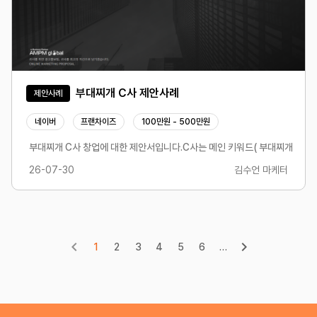
부대찌개 C사 제안사례
제안사례
네이버
프랜차이즈
100만원 - 500만원
게 높게 측정되고 있는 점을 토대로 데이터 분석- 랜딩페이지와 소재 문구 불일치, 전환
부대찌개 C사 창업에 대한 제안서입니다.C사는 메인 키워드( 부대찌개 창업 등
26-07-30
김수언 마케터
1
2
3
4
5
6
…