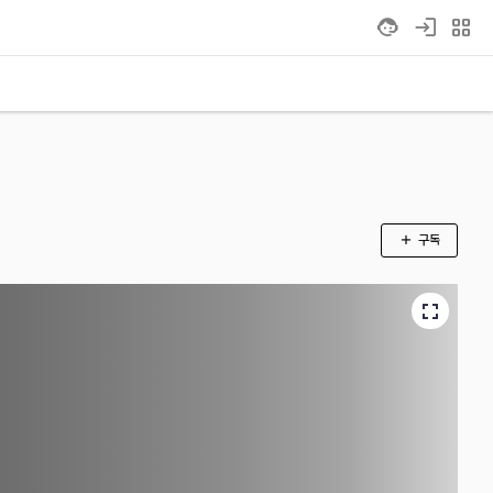
grid_view
구독