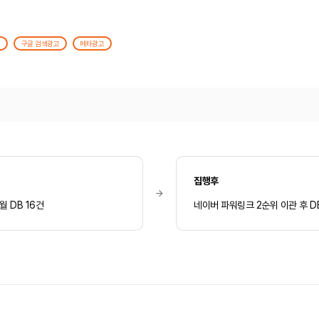
크
구글 검색광고
메타광고
집행후
 DB 16건
네이버 파워링크 2순위 이관 후 D