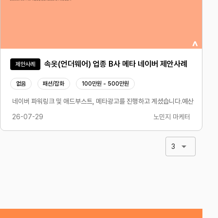
속옷(언더웨어) 업종 B사 메타 네이버 제안사례
제안사례
없음
패션/잡화
100만원 - 500만원
 세팅 등 확인하여 개선점 전달- 기존 세팅 오류 진단하여 매체와 업종 특성에 맞는 신규
) PC지면 MO지면 모두 상위노출 미확보 상태였습니다. 파워링크 품질지수 3칸으로 
네이버 파워링크 및 애드부스트, 메타광고를 진행하고 계셨습니다.예산은 월 50
26-07-29
노민지 마케터
3