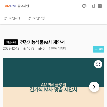
grid_view
광고 제안
광고제안사례
광고제안요청
건강기능식품 M사 제안서
제안사례
2023-12-12
1078
0
김한아 마케터
구독