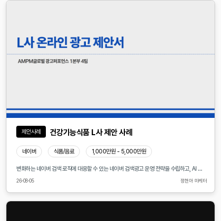
건강기능식품 L사 제안 사례
제안사례
네이버
식품/음료
1,000만원 - 5,000만원
변화하는 네이버 검색 로직에 대응할 수 있는 네이버 검색광고 운영 전략을 수립하고, AI 기반 신규 광고 지면 확대에 맞춘 최적화 전략을 추진합니다. 네이버 검색 환경은 이용자의 검색 의도와 콘텐츠 품질, 광고 효율성 중심으로 지속 변화하고 있어 이에 맞춘 키워드 운영, 입찰 전략, 소재 최적화, 데이터 분석 기반의 광고 관리 체계가 필요합니다. 검색 트렌드 및 사용자 행동 데이터를 분석하여 효율적인 키워드 발굴과 타겟팅 전략을 강화하고, 전환 가능성이 높은 고객에게 효과적으로 도달할 수 있는 광고 구조를 구축합니다. 또한 AI 기술을 활용한 검색 경험 변화와 신규 광고 지면 확대에 대응하기 위해 AI 기반 노출 영역 분석, 맞춤형 광고 소재 개발, 자동화 운영 전략 등을 도입하여 광고 성과를 극대화합니다. 이를 통해 변화하는 네이버 광고 환경에서도 안정적인 노출 확보와 효율적인 예산 운영, 지속적인 퍼포먼스 개선을 목표로 합니다.
26-08-05
정현아 마케터