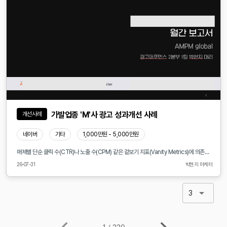
가발업종 'M'사 광고 성과개선 사례
개선사례
네이버
기타
1,000만원 - 5,000만원
매체별 단순 클릭 수(CTR)나 노출 수(CPM) 같은 겉보기 지표(Vanity Metrics)에 의존하는 마케팅은 비효율을 초래합니다. 기여도 모델(Attribution Model) 및 풀펀널 성과 측정을 통해 문제점을 명확히 진단하고 구조적 개선안을 도출매체별 기여도 및 이탈 구간 측정: GA4 및 MMP(Mobile Measurement Partner) 데이터를 기반으로 유저의 매체별 터치포인트(First Touch, Multi-Touch)를 다각도로 검증
26-07-31
박현지 마케터
3