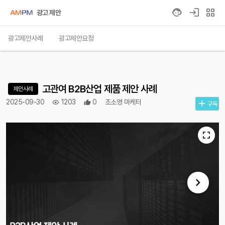
grid_view
광고 제안
광고제안사례
광고제안요청
고관여 B2B산업 제품 제안 사례
제안사례
2025-09-30
1203
0
조소영 마케터
구독