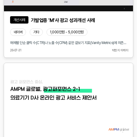
가발업종 'M'사 광고 성과개선 사례
개선사례
네이버
기타
1,000만원 - 5,000만원
매체별 단순 클릭 수(CTR)나 노출 수(CPM) 같은 겉보기 지표(Vanity Metrics)에 의존하는 마케팅은 비효율을 초래합니다. 기여도 모델(Attribution Model) 및 풀펀널 성과 측정을 통해 문제점을 명확히 진단하고 구조적 개선안을 도출매체별 기여도 및 이탈 구간 측정: GA4 및 MMP(Mobile Measurement Partner) 데이터를 기반으로 유저의 매체별 터치포인트(First Touch, Multi-Touch)를 다각도로 검증
26-07-31
박현지 마케터