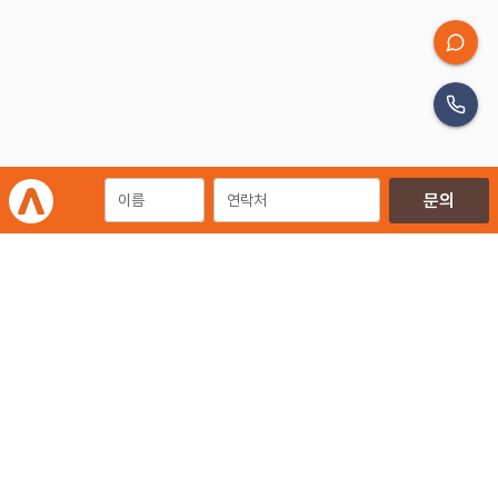
광고 제안
개인정보처리방침
이용약관
이메일무단수집거부
㈜에이엠피엠글로벌
ampmglobal.co.kr
운영사
㈜에이엠피엠글로벌 | 대표. 김종규
사업자등록번호 257-81-03674 | 통신판매업신고번호.제 2020-서울금천-2858호
서울특별시 금천구 가산디지털2로 144, 현대테라타워 11층 (가산동)
광고문의 | 02-6049-4111 | 02-6049-4488