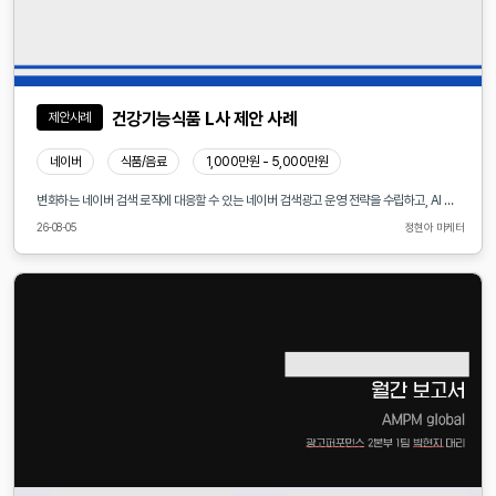
건강기능식품 L사 제안 사례
제안사례
네이버
식품/음료
1,000만원 - 5,000만원
변화하는 네이버 검색 로직에 대응할 수 있는 네이버 검색광고 운영 전략을 수립하고, AI 기반 신규 광고 지면 확대에 맞춘 최적화 전략을 추진합니다. 네이버 검색 환경은 이용자의 검색 의도와 콘텐츠 품질, 광고 효율성 중심으로 지속 변화하고 있어 이에 맞춘 키워드 운영, 입찰 전략, 소재 최적화, 데이터 분석 기반의 광고 관리 체계가 필요합니다. 검색 트렌드 및 사용자 행동 데이터를 분석하여 효율적인 키워드 발굴과 타겟팅 전략을 강화하고, 전환 가능성이 높은 고객에게 효과적으로 도달할 수 있는 광고 구조를 구축합니다. 또한 AI 기술을 활용한 검색 경험 변화와 신규 광고 지면 확대에 대응하기 위해 AI 기반 노출 영역 분석, 맞춤형 광고 소재 개발, 자동화 운영 전략 등을 도입하여 광고 성과를 극대화합니다. 이를 통해 변화하는 네이버 광고 환경에서도 안정적인 노출 확보와 효율적인 예산 운영, 지속적인 퍼포먼스 개선을 목표로 합니다.
26-08-05
정현아 마케터